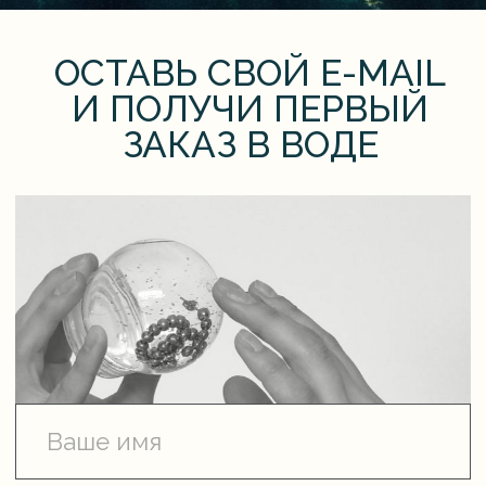
Я соглашаюсь на
рекламную рассылку
Я соглашаюсь с
политикой
конфиденциальности
Я соглашаюсь с
договором оферты
Отправить
Официальный сайт бренда
©
все права защищены