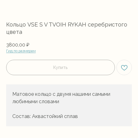
Кольцо VSE S V TVOIH RYKAH серебристого
цвета
3800,00
₽
Гид по размерам
Купить
Матовое кольцо с двумя нашими самыми
любимыми словами
Состав: Аквастойкий сплав
Для того, чтобы выразить без слов
концепцию наших аквастойких