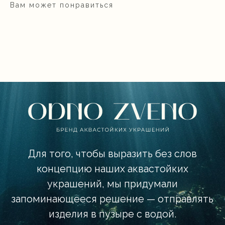
украшений, мы придумали
Вам может понравиться
запоминающееся решение — отправлять
изделия в пузыре с водой.
ОСТАВЬ СВОЙ E-MAIL
И ПОЛУЧИ ПЕРВЫЙ
ЗАКАЗ В ВОДЕ