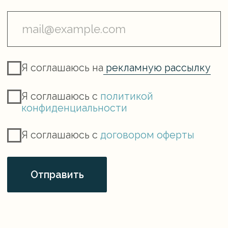
Каталог
Колье
Браслеты
Серьги
Украшения из жемчуга
Кольца
Коллаборации
Клиентам
Сервис
О бренде
Примерка
Доставка
Упаковка
Условия оплаты
Подарочный
сертификат
Условия обмена
Уход за изделием