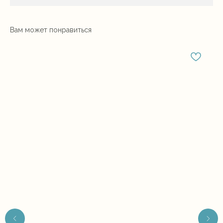
Вам может понравиться
Для того, чтобы выразить без слов
концепцию наших аквастойких