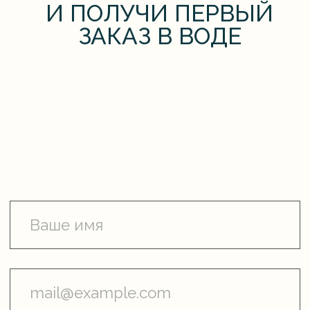
Каталог
Колье
Браслеты
Серьги
Украшения из жемчуга
Кольца
Коллаборации
Клиентам
Сервис
О бренде
Примерка
Доставка
Упаковка
Условия оплаты
Подарочный
сертификат
Условия обмена
Уход за изделием