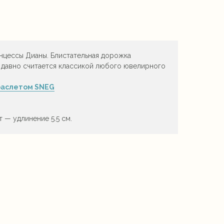
нцессы Дианы. Блистательная дорожка
 давно считается классикой любого ювелирного
раслетом SNEG
в
т — удлинение 5.5 см.