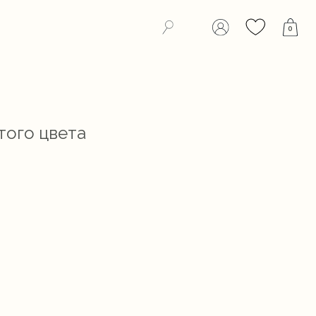
0
того цвета