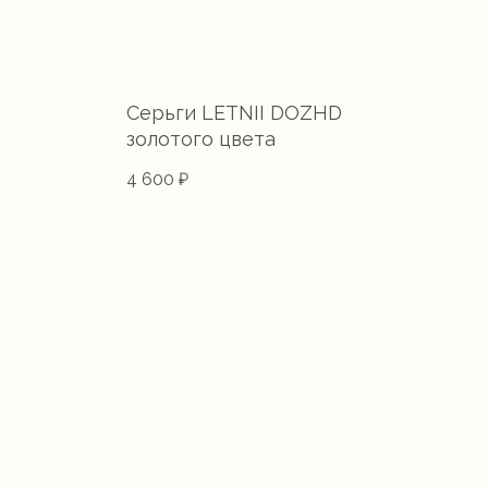
Серьги LETNII DOZHD
Сер
а
золотого цвета
сер
4 600
₽
4 1