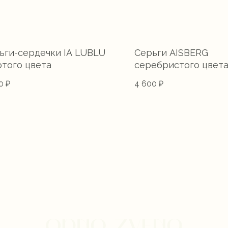
ьги-сердечки IA LUBLU
Серьги AISBERG
отого цвета
серебристого цвет
0
₽
4 600
₽
 чтобы выразить без слов концепцию наших аквастойких
, мы придумали запоминающееся решение — отправлять
изделия в пузыре с водой.