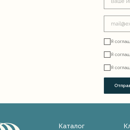
Отправить
Каталог
Клиентам
Колье
О бренде
Серьги
Доставка
Кольца
Условия опла
Браслеты
Условия обме
Украшения
Уход за издел
из жемчуга
Коллаборации