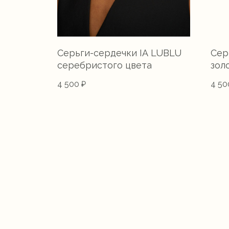
Серьги-сердечки IA LUBLU
Сер
серебристого цвета
зол
4 500
₽
4 50
Для того,
украшений